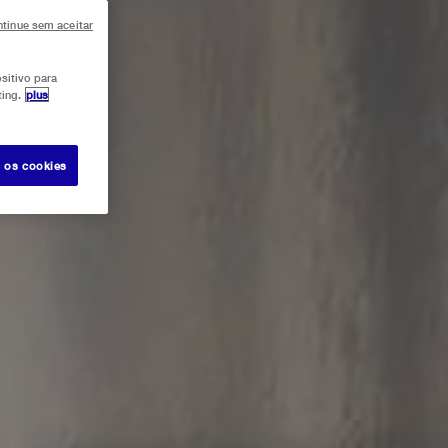
tinue sem aceitar
sitivo para
ting.
plus
s os cookies