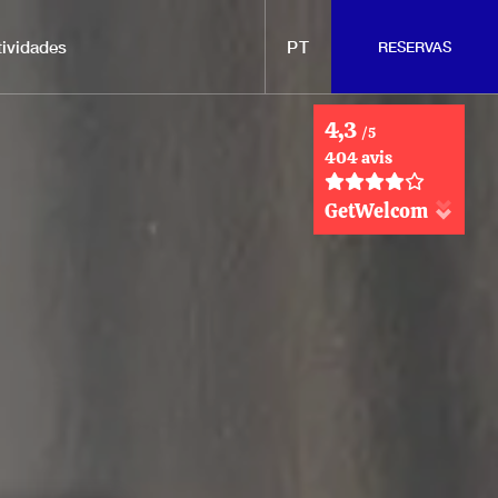
tividades
PT
RESERVAS
4,3
/5
404 avis
GetWelcom