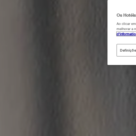
Os Hotéis
Ao clicar e
melhorar a n
d'informati
Definiçõ